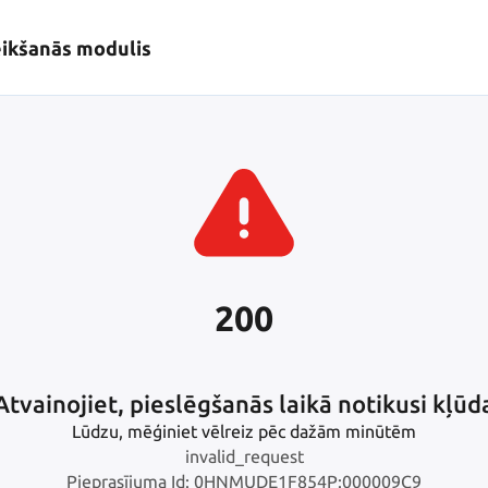
eikšanās modulis
200
Atvainojiet, pieslēgšanās laikā notikusi kļūd
Lūdzu, mēģiniet vēlreiz pēc dažām minūtēm
invalid_request
Pieprasījuma Id: 0HNMUDE1F854P:000009C9