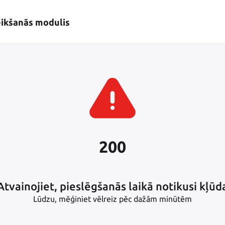
eikšanās modulis
200
Atvainojiet, pieslēgšanās laikā notikusi kļūd
Lūdzu, mēģiniet vēlreiz pēc dažām minūtēm