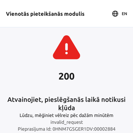
Vienotās pieteikšanās modulis
EN
200
Atvainojiet, pieslēgšanās laikā notikusi
kļūda
Lūdzu, mēģiniet vēlreiz pēc dažām minūtēm
invalid_request
Pieprasījuma Id: 0HNM7GSGER1DV:00002884