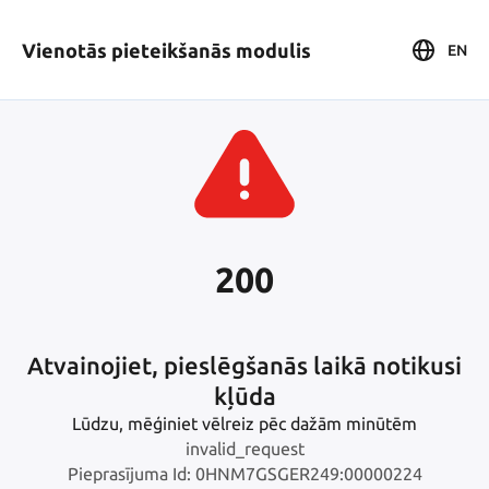
Vienotās pieteikšanās modulis
EN
200
Atvainojiet, pieslēgšanās laikā notikusi
kļūda
Lūdzu, mēģiniet vēlreiz pēc dažām minūtēm
invalid_request
Pieprasījuma Id: 0HNM7GSGER249:00000224