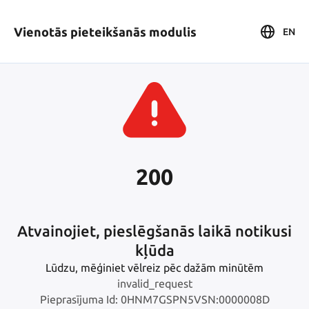
Vienotās pieteikšanās modulis
EN
200
Atvainojiet, pieslēgšanās laikā notikusi
kļūda
Lūdzu, mēģiniet vēlreiz pēc dažām minūtēm
invalid_request
Pieprasījuma Id: 0HNM7GSPN5VSN:0000008D