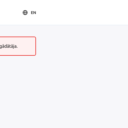
EN
gādātāja.