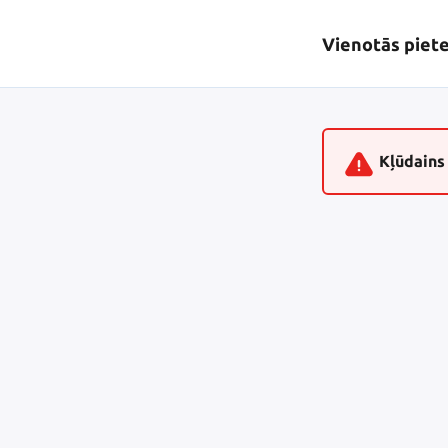
Vienotās piet
Kļūdains