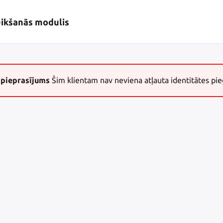
eikšanās modulis
 pieprasījums
Šim klientam nav neviena atļauta identitātes pie