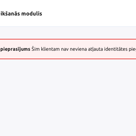
eikšanās modulis
 pieprasījums
Šim klientam nav neviena atļauta identitātes pie