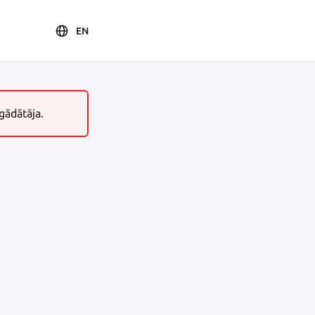
EN
gādātāja.