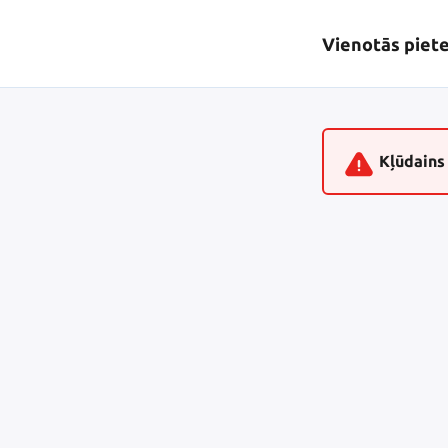
Vienotās piet
Kļūdains