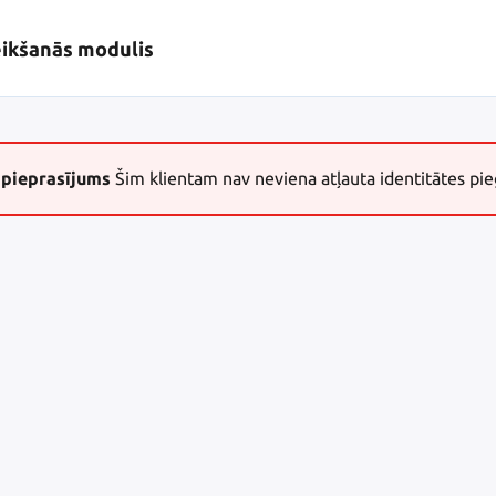
eikšanās modulis
 pieprasījums
Šim klientam nav neviena atļauta identitātes pie