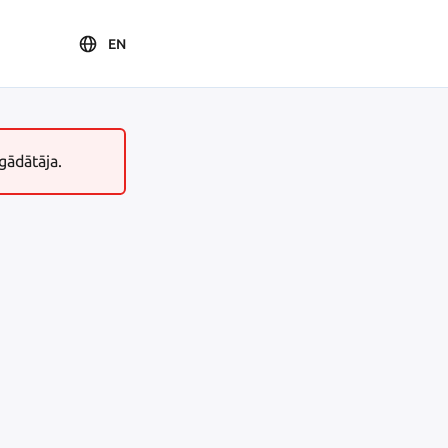
EN
gādātāja.