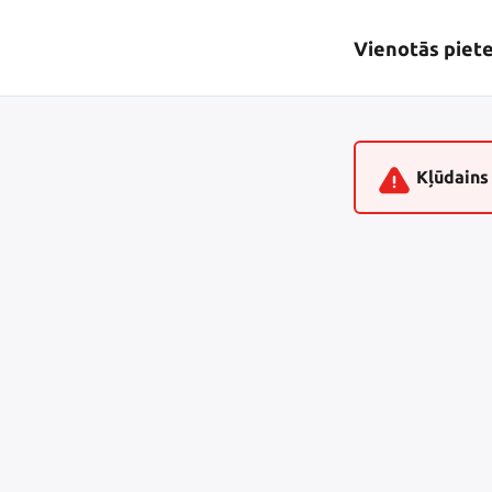
Vienotās piet
Kļūdains