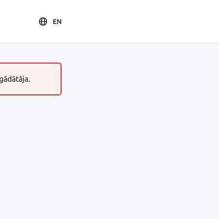
EN
gādātāja.