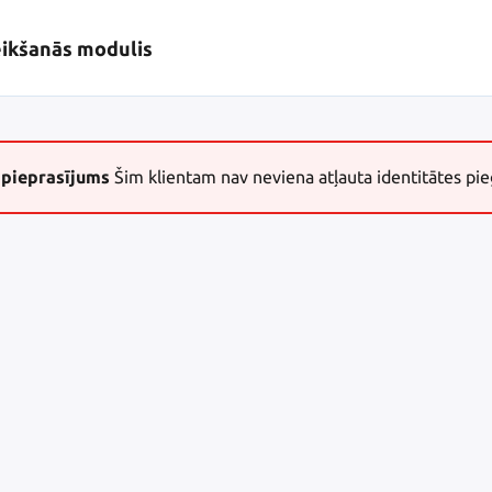
eikšanās modulis
 pieprasījums
Šim klientam nav neviena atļauta identitātes pie